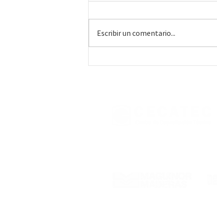
Escribir un comentario...
#CompromisoSocial:
Maldonado
Con el respaldo de