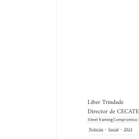
Liber Trindade
Director de CECAT
Steel framing
Compromiso S
Noticias
Social
2024