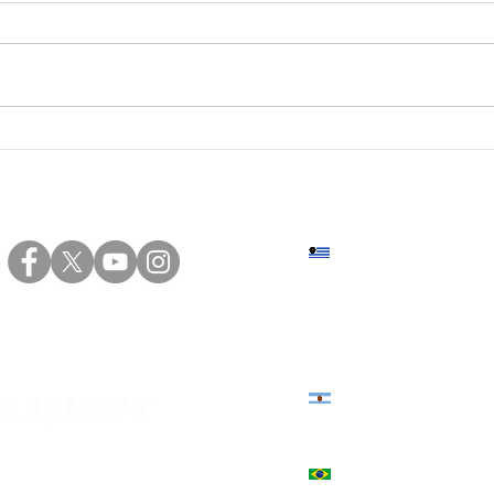
Jornadas solidarias en La
Jorn
Paz: informe de Canal 4
Incl
Sede central: Eduardo Víct
+598 2402 4000 | +598 94 20
Sede norte: Presidente Vier
+598 4623 2696 | +598 94 82
Estados Unidos 3039, Córd
+54 9 351 544-3130