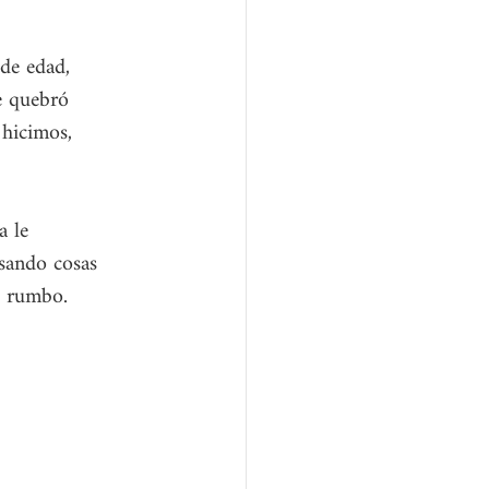
de edad, 
e quebró 
 hicimos, 
a le 
asando cosas 
l rumbo. 