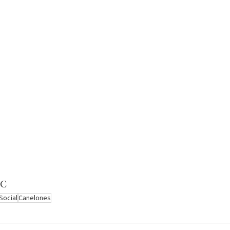
EC
ocial
Canelones