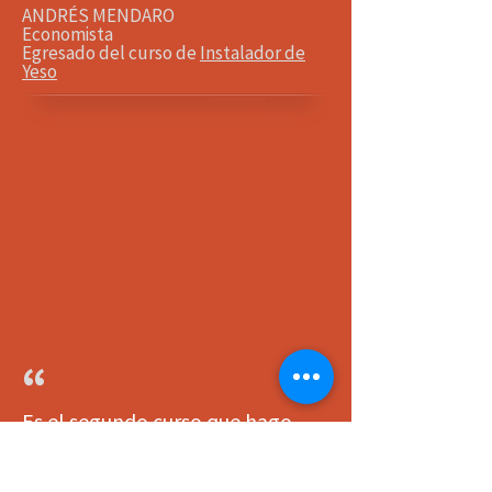
ANDRÉS MENDARO
Economista
Egresado del curso de
Instalador de
Yeso
“
Es el segundo curso que hago.
Salí con un conocimiento mucho
mayor del que esperaba.