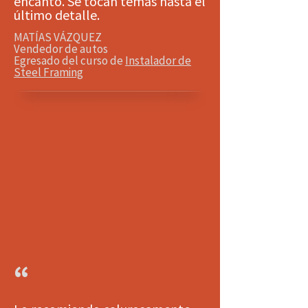
encantó. Se tocan temas hasta el
último detalle.
MATÍAS VÁZQUEZ
Vendedor de autos
Egresado del curso de
Instalador de
Steel Framing
“