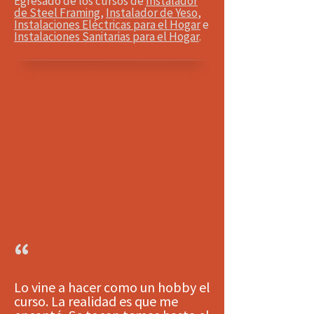
Egresado de los cursos de
Instalador
de Steel Framing
,
Instalador de Yeso
,
Instalaciones Eléctricas para el Hogar
e
Instalaciones Sanitarias para el Hogar
.
“
Lo vine a hacer como un hobby el
curso. La realidad es que me