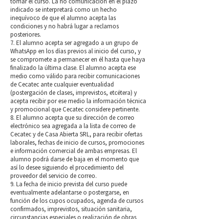
tomar el curso. La no comunicación en el plazo
indicado se interpretará como un hecho
inequívoco de que el alumno acepta las
condiciones y no habrá lugar a reclamos
posteriores.
7. El alumno acepta ser agregado a un grupo de
WhatsApp en los días previos al inicio del curso, y
se compromete a permanecer en él hasta que haya
finalizado la última clase. El alumno acepta ese
medio como válido para recibir comunicaciones
de Cecatec ante cualquier eventualidad
(postergación de clases, imprevistos, etcétera) y
acepta recibir por ese medio la información técnica
y promocional que Cecatec considere pertinente.
8. El alumno acepta que su dirección de correo
electrónico sea agregada a la lista de correo de
Cecatec y de Casa Abierta SRL, para recibir ofertas
laborales, fechas de inicio de cursos, promociones
e información comercial de ambas empresas. El
alumno podrá darse de baja en el momento que
así lo desee siguiendo el procedimiento del
proveedor del servicio de correo.
9. La fecha de inicio prevista del curso puede
eventualmente adelantarse o postergarse, en
función de los cupos ocupados, agenda de cursos
confirmados, imprevistos, situación sanitaria,
circunstancias especiales o realización de obras