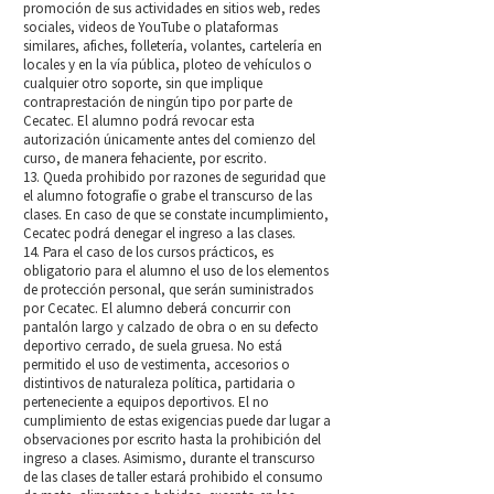
promoción de sus actividades en sitios web, redes
sociales, videos de YouTube o plataformas
similares, afiches, folletería, volantes, cartelería en
locales y en la vía pública, ploteo de vehículos o
cualquier otro soporte, sin que implique
contraprestación de ningún tipo por parte de
Cecatec. El alumno podrá revocar esta
autorización únicamente antes del comienzo del
curso, de manera fehaciente, por escrito.
13. Queda prohibido por razones de seguridad que
el alumno fotografíe o grabe el transcurso de las
clases. En caso de que se constate incumplimiento,
Cecatec podrá denegar el ingreso a las clases.
14. Para el caso de los cursos prácticos, es
obligatorio para el alumno el uso de los elementos
de protección personal, que serán suministrados
por Cecatec. El alumno deberá concurrir con
pantalón largo y calzado de obra o en su defecto
deportivo cerrado, de suela gruesa. No está
permitido el uso de vestimenta, accesorios o
distintivos de naturaleza política, partidaria o
perteneciente a equipos deportivos. El no
cumplimiento de estas exigencias puede dar lugar a
observaciones por escrito hasta la prohibición del
ingreso a clases. Asimismo, durante el transcurso
de las clases de taller estará prohibido el consumo