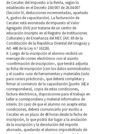
de Cecatec del Impuesto a la Renta, según lo
establecido en el Decreto 150/007 de 26.04.007
(Sección IV, deducciones incrementadas, apartado
A, gastos de capacitación). La facturación de
Cecatec está exonerada de Impuesto al Valor
Agregado (IVA) por tratarse de un centro de
educación inscripto en el Registro de Instituciones
Culturales y de Enseñanza del MEC (Art. 69 de la
Constitución de la República Oriental del Uruguay y
Art. 448 de la Ley n.º 16226).
6. Luego de la inscripción el alumno recibirá un
mensaje de correo electrónico con el asunto
«confirmación de inscripción», que tendrá adjunta
su ficha de inscripción (con los datos suministrados
y el cuadro «uso de herramientas y materiales (solo
para cursos prácticos)», que deberá completar y
firmar al comienzo de la capacitación [punto 34] si
correspondiera), copia de estas condiciones,
factura electrónica, disposiciones para el trabajo en
taller si correspondiera y material informativo de
interés. En caso de que el alumno no acepte estas
condiciones, deberá comunicarlo por escrito a
Cecatec en un plazo de 48 horas desde la fecha de
inscripción, lo que podrá dar lugar a la anulación
de la inscripción y la devolución del importe
abonado, quedando el alumno imposibilitado de