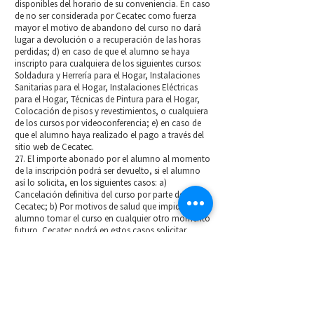
disponibles del horario de su conveniencia. En caso
de no ser considerada por Cecatec como fuerza
mayor el motivo de abandono del curso no dará
lugar a devolución o a recuperación de las horas
perdidas; d) en caso de que el alumno se haya
inscripto para cualquiera de los siguientes cursos:
Soldadura y Herrería para el Hogar, Instalaciones
Sanitarias para el Hogar, Instalaciones Eléctricas
para el Hogar, Técnicas de Pintura para el Hogar,
Colocación de pisos y revestimientos, o cualquiera
de los cursos por videoconferencia; e) en caso de
que el alumno haya realizado el pago a través del
sitio web de Cecatec.
27. El importe abonado por el alumno al momento
de la inscripción podrá ser devuelto, si el alumno
así lo solicita, en los siguientes casos: a)
Cancelación definitiva del curso por parte de
Cecatec; b) Por motivos de salud que impidan al
alumno tomar el curso en cualquier otro momento
futuro. Cecatec podrá en estos casos solicitar
documentación probatoria; c) En caso de que el
alumno no acepte las presentes condiciones y lo
comunique por escrito a Cecatec dentro de las
primeras 48 horas desde la fecha de su inscripción.
En este caso se procederá a anular su inscripción y
liberar el cupo, quedando imposibilitado de tomar
el curso.