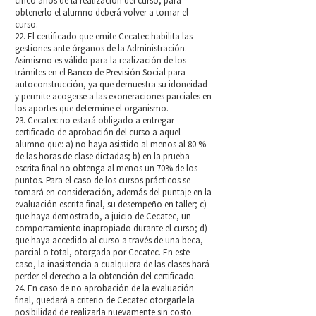
cinco años de la realización del curso; para
obtenerlo el alumno deberá volver a tomar el
curso.
22. El certificado que emite Cecatec habilita las
gestiones ante órganos de la Administración.
Asimismo es válido para la realización de los
trámites en el Banco de Previsión Social para
autoconstrucción, ya que demuestra su idoneidad
y permite acogerse a las exoneraciones parciales en
los aportes que determine el organismo.
23. Cecatec no estará obligado a entregar
certificado de aprobación del curso a aquel
alumno que: a) no haya asistido al menos al 80 %
de las horas de clase dictadas; b) en la prueba
escrita final no obtenga al menos un 70% de los
puntos. Para el caso de los cursos prácticos se
tomará en consideración, además del puntaje en la
evaluación escrita final, su desempeño en taller; c)
que haya demostrado, a juicio de Cecatec, un
comportamiento inapropiado durante el curso; d)
que haya accedido al curso a través de una beca,
parcial o total, otorgada por Cecatec. En este
caso, la inasistencia a cualquiera de las clases hará
perder el derecho a la obtención del certificado.
24. En caso de no aprobación de la evaluación
final, quedará a criterio de Cecatec otorgarle la
posibilidad de realizarla nuevamente sin costo.