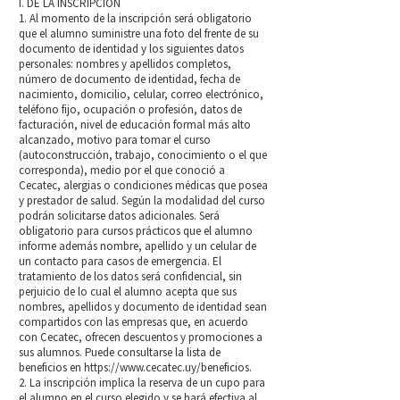
I. DE LA INSCRIPCIÓN
1. Al momento de la inscripción será obligatorio
que el alumno suministre una foto del frente de su
documento de identidad y los siguientes datos
personales: nombres y apellidos completos,
número de documento de identidad, fecha de
nacimiento, domicilio, celular, correo electrónico,
teléfono fijo, ocupación o profesión, datos de
facturación, nivel de educación formal más alto
alcanzado, motivo para tomar el curso
(autoconstrucción, trabajo, conocimiento o el que
corresponda), medio por el que conoció a
Cecatec, alergias o condiciones médicas que posea
y prestador de salud. Según la modalidad del curso
podrán solicitarse datos adicionales. Será
obligatorio para cursos prácticos que el alumno
informe además nombre, apellido y un celular de
un contacto para casos de emergencia. El
tratamiento de los datos será confidencial, sin
perjuicio de lo cual el alumno acepta que sus
nombres, apellidos y documento de identidad sean
compartidos con las empresas que, en acuerdo
con Cecatec, ofrecen descuentos y promociones a
sus alumnos. Puede consultarse la lista de
beneficios en
https://www.cecatec.uy/beneficios.
2. La inscripción implica la reserva de un cupo para
el alumno en el curso elegido y se hará efectiva al