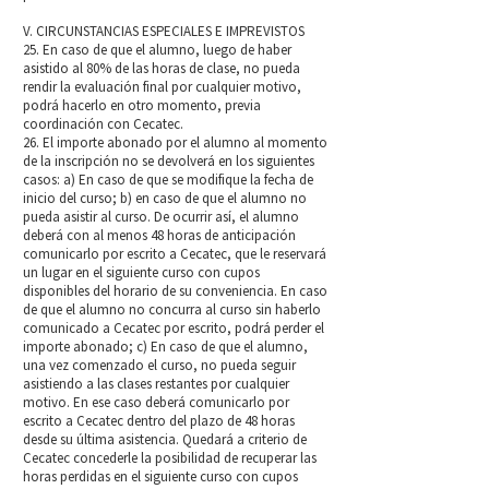
V. CIRCUNSTANCIAS ESPECIALES E IMPREVISTOS
25. En caso de que el alumno, luego de haber
asistido al 80% de las horas de clase, no pueda
rendir la evaluación final por cualquier motivo,
podrá hacerlo en otro momento, previa
coordinación con Cecatec.
26. El importe abonado por el alumno al momento
de la inscripción no se devolverá en los siguientes
casos: a) En caso de que se modifique la fecha de
inicio del curso; b) en caso de que el alumno no
pueda asistir al curso. De ocurrir así, el alumno
deberá con al menos 48 horas de anticipación
comunicarlo por escrito a Cecatec, que le reservará
un lugar en el siguiente curso con cupos
disponibles del horario de su conveniencia. En caso
de que el alumno no concurra al curso sin haberlo
comunicado a Cecatec por escrito, podrá perder el
importe abonado; c) En caso de que el alumno,
una vez comenzado el curso, no pueda seguir
asistiendo a las clases restantes por cualquier
motivo. En ese caso deberá comunicarlo por
escrito a Cecatec dentro del plazo de 48 horas
desde su última asistencia. Quedará a criterio de
Cecatec concederle la posibilidad de recuperar las
horas perdidas en el siguiente curso con cupos