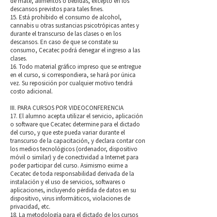
de mate, alimentos o bebidas, excepto en los
descansos previstos para tales fines.
15. Está prohibido el consumo de alcohol,
cannabis u otras sustancias psicotrópicas antes y
durante el transcurso de las clases o en los
descansos. En caso de que se constate su
consumo, Cecatec podrá denegar el ingreso a las
clases.
16. Todo material gráfico impreso que se entregue
en el curso, si correspondiera, se hará por única
vez. Su reposición por cualquier motivo tendrá
costo adicional.
III. PARA CURSOS POR VIDEOCONFERENCIA
17. El alumno acepta utilizar el servicio, aplicación
o software que Cecatec determine para el dictado
del curso, y que este pueda variar durante el
transcurso de la capacitación, y declara contar con
los medios tecnológicos (ordenador, dispositivo
móvil o similar) y de conectividad a Internet para
poder participar del curso. Asimismo exime a
Cecatec de toda responsabilidad derivada de la
instalación y el uso de servicios, softwares o
aplicaciones, incluyendo pérdida de datos en su
dispositivo, virus informáticos, violaciones de
privacidad, etc.
18. La metodología para el dictado de los cursos