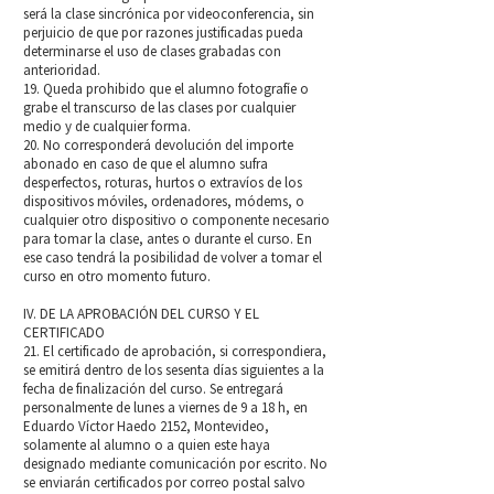
será la clase sincrónica por videoconferencia, sin
perjuicio de que por razones justificadas pueda
determinarse el uso de clases grabadas con
anterioridad.
19. Queda prohibido que el alumno fotografíe o
grabe el transcurso de las clases por cualquier
medio y de cualquier forma.
20. No corresponderá devolución del importe
abonado en caso de que el alumno sufra
desperfectos, roturas, hurtos o extravíos de los
dispositivos móviles, ordenadores, módems, o
cualquier otro dispositivo o componente necesario
para tomar la clase, antes o durante el curso. En
ese caso tendrá la posibilidad de volver a tomar el
curso en otro momento futuro.
IV. DE LA APROBACIÓN DEL CURSO Y EL
CERTIFICADO
21. El certificado de aprobación, si correspondiera,
se emitirá dentro de los sesenta días siguientes a la
fecha de finalización del curso. Se entregará
personalmente de lunes a viernes de 9 a 18 h, en
Eduardo Víctor Haedo 2152, Montevideo,
solamente al alumno o a quien este haya
designado mediante comunicación por escrito. No
se enviarán certificados por correo postal salvo