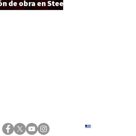
ón de obra en Steel
del Este.
Sede central: Eduardo Víct