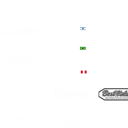
+598 2402 4000 | +598 94 20
Sede norte: Presidente Vier
+598 4623 2696 | +598 94 82
Estados Unidos 3039, Córd
+54 9 351 544-3130
+55 51 9757-5380, Encantado
Rua Júlio de Castilhos, 1235
+51 998 812 274, Lima