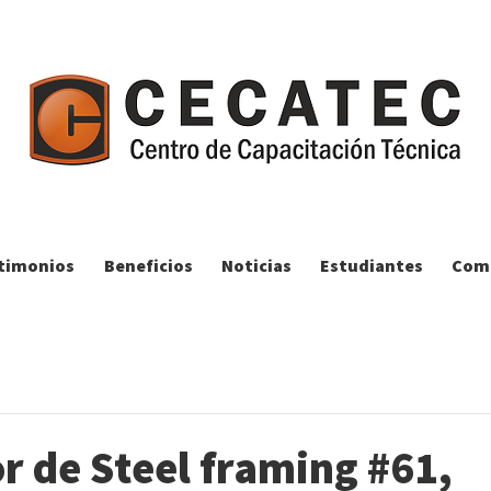
timonios
Beneficios
Noticias
Estudiantes
Comp
r de Steel framing #61,