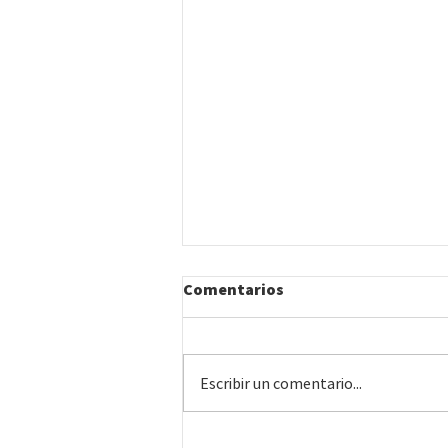
Comentarios
Escribir un comentario...
#09 • Punta del Diablo |