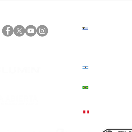
práctico de Instalaciones
Inst
eléctricas
Las 
Sede central: Eduardo Víct
+598 2402 4000 | +598 94 20
Sede norte: Presidente Vier
+598 4623 2696 | +598 94 82
Estados Unidos 3039, Córd
+54 9 351 544-3130
+55 51 9757-5380, Encantado
Rua Júlio de Castilhos, 1235
+51 998 812 274, Lima