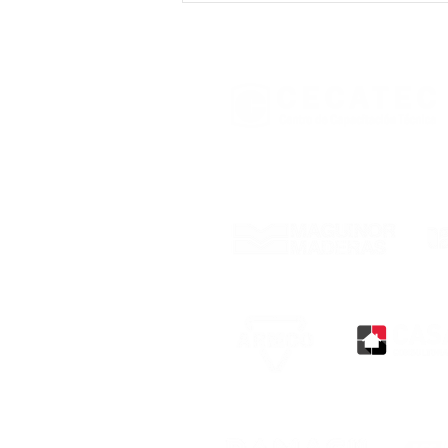
Curso práctico de
Carpintería para el hogar,
convocado por INEFOP y
realizado en Punta del
Diablo, Rocha
Con el respaldo de