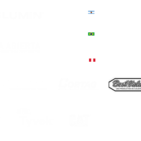
Estados Unidos 3039, Córd
+54 9 351 544-3130
+55 51 9757-5380, Encantado
Rua Júlio de Castilhos, 1235
+51 998 812 274, Lima