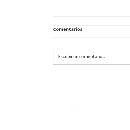
Comentarios
Escribir un comentario...
#29 | Montevideo • Curso
práctico de Construcción
con Madera (Instalador de
Wood Frame)
Con el respaldo de