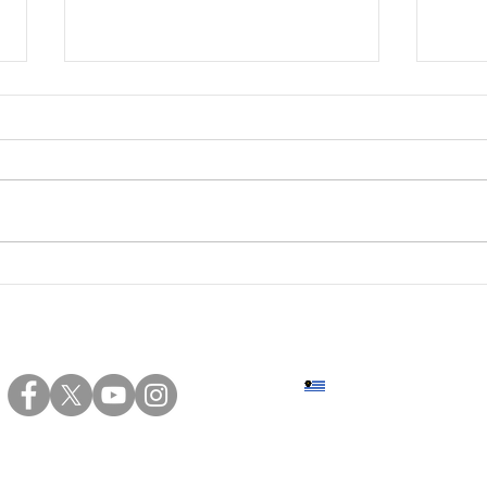
#31 • Curso práctico de
Inst
Construcción con Isopanel
para
en Montevideo.
Sede central: Eduardo Víct
+598 2402 4000 | +598 94 20
Sede norte: Presidente Vier
+598 4623 2696 | +598 94 82