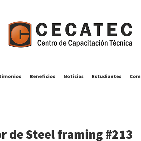
timonios
Beneficios
Noticias
Estudiantes
Comp
r de Steel framing #213