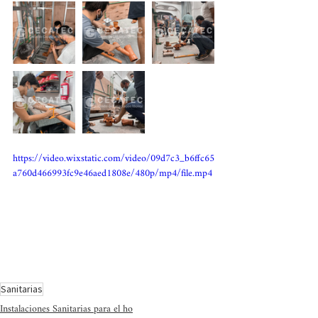
https://video.wixstatic.com/video/09d7c3_b6ffc65
a760d466993fc9e46aed1808e/480p/mp4/file.mp4
Sanitarias
Instalaciones Sanitarias para el ho