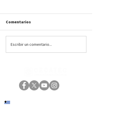
Comentarios
Escribir un comentario...
#6 • Montevideo |
#20 | Artigas • 
Colocación de Pisos y
práctico de Inst
Revestimientos |
sanitarias, capa
Capacitación convocada
convocada por 
por INEFOP.
realizada en el 
Social y Deport
Zorrilla de San 
Sede central: Eduardo Víctor Haedo 2146,
Montevideo
+598 2402 4000
|
+598 94 200 800
Sede norte: Presidente Viera 927, Rivera
+598 4623 2696
|
+598 94 820 800