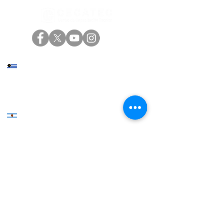
consumo problemático
de drogas en
trabajadores de la
construcción
Sede central: Eduardo Víctor Haedo 2146,
Montevideo
+598 2402 4000
|
+598 94 200 800
Sede norte: Presidente Viera 927, Rivera
+598 4623 2696
|
+598 94 820 800
Estados Unidos 3039, Córdoba
+54 9 351 544-3130
+55 51 9757-5380
, Encantado, Rio Grande Do Sul
Rua Júlio de Castilhos, 1235 - Centro - Sala 203
+51 998 812 274
, Lima
Con el respaldo de