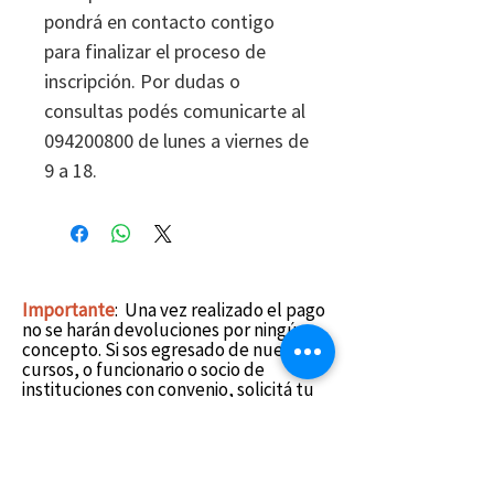
pondrá en contacto contigo
para finalizar el proceso de
inscripción. Por dudas o
consultas podés comunicarte al
094200800 de lunes a viernes de
9 a 18.
Importante
:
Una vez realizado el pago
no se harán devoluciones por ningún
concepto.
Si sos egresado de nuestros
cursos, o funcionario o socio de
instituciones con
convenio
, solicitá tu
código promocional de descuento al
094200800
para ingresarlo a
continuación.
Una vez finalizada la
compra no se podrán aplicar ni
devolver descuentos.