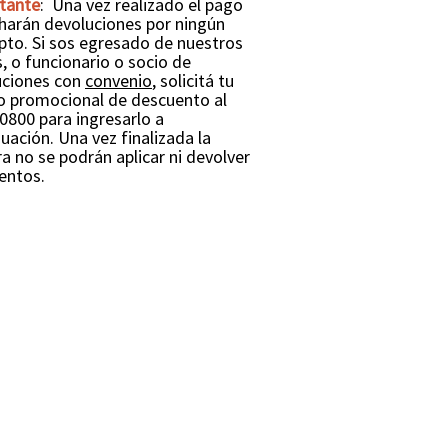
tante
:
Una vez realizado el pago
 harán devoluciones por ningún
pto.
Si sos egresado de nuestros
, o funcionario o socio de
tuciones con
convenio
, solicitá tu
o promocional de descuento al
0800 para ingresarlo a
nuación.
Una vez finalizada la
 no se podrán aplicar ni devolver
entos.
or Haedo 2146, Montevideo
0 800