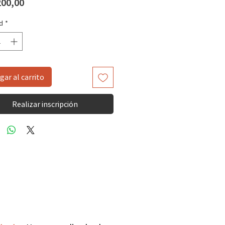
Precio
200,00
d
*
gar al carrito
Realizar inscripción