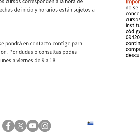
os cursos corresponden a la hora de
Impor
no se
chas de inicio y horarios están sujetos a
conce
cursos
insti
códig
09420
conti
se pondrá en contacto contigo para
compra
pción. Por dudas o consultas podés
descu
unes a viernes de 9 a 18.
Sede central: Eduardo Víct
+598 2402 4000 | +598 94 20