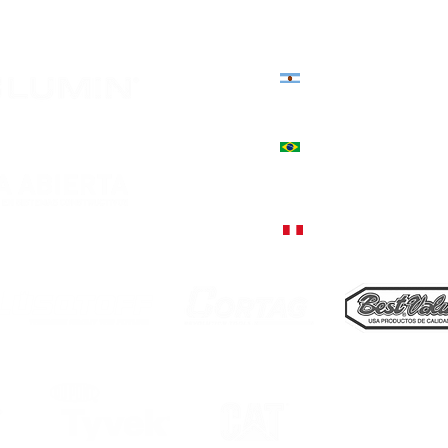
Sede norte: Presidente Vier
+598 4623 2696 | +598 94 82
Estados Unidos 3039, Córd
+54 9 351 544-3130
+55 51 9757-5380, Encantado
Rua Júlio de Castilhos, 1235
+51 998 812 274, Lima