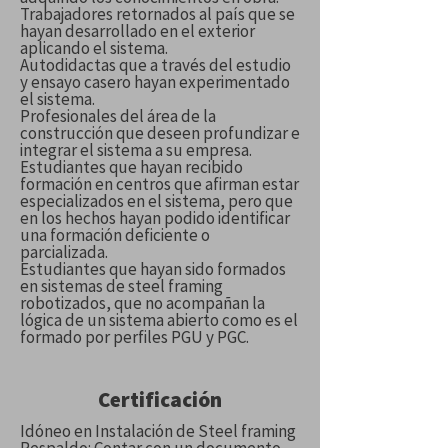
Trabajadores retornados al país que se
hayan desarrollado en el exterior
aplicando el sistema.
Autodidactas que a través del estudio
y ensayo casero hayan experimentado
el sistema.
Profesionales del área de la
construcción que deseen profundizar e
integrar el sistema a su empresa.
Estudiantes que hayan recibido
formación en centros que afirman estar
especializados en el sistema, pero que
en los hechos hayan podido identificar
una formación deficiente o
parcializada.
Estudiantes que hayan sido formados
en sistemas de steel framing
robotizados, que no acompañan la
lógica de un sistema abierto como es el
formado por perfiles PGU y PGC.
Certificación
Idóneo en Instalación de Steel framing