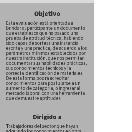
Objetivo
Esta evaluación está orientada a
brindar al participante un documento
que establezca que ha pasado una
prueba de aptitud técnica, habiendo
sido capaz de sortear una instancia
escrita y una práctica, de acuerdo a los
parámetros mínimos establecidos por
nuestra institución, que nos permitan
documentar sus habilidades prácticas,
sus conocimientos técnicos y la
correcta identificación de materiales.
De esta forma podrá acreditar
conocimientos para postularse a un
aumento de categoría, o ingresar al
mercado laboral con una herramienta
que demuestre aptitudes.
Dirigido a
Trabajadores del sector que hayan
adquirido los conocimientos en obra.