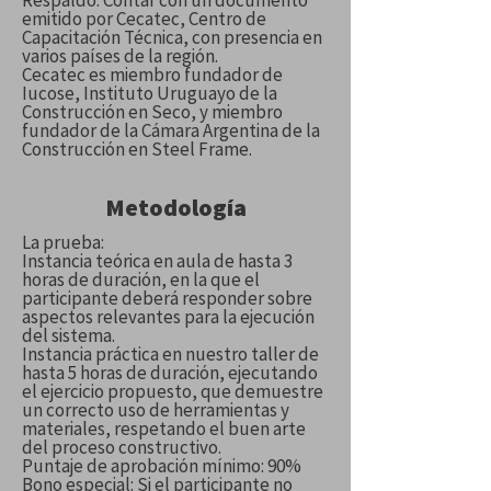
Respaldo: Contar con un documento
emitido por Cecatec, Centro de
Capacitación Técnica, con presencia en
varios países de la región.
Cecatec es miembro fundador de
Iucose, Instituto Uruguayo de la
Construcción en Seco, y miembro
fundador de la Cámara Argentina de la
Construcción en Steel Frame.
Metodología
La prueba:
Instancia teórica en aula de hasta 3
horas de duración, en la que el
participante deberá responder sobre
aspectos relevantes para la ejecución
del sistema.
Instancia práctica en nuestro taller de
hasta 5 horas de duración, ejecutando
el ejercicio propuesto, que demuestre
un correcto uso de herramientas y
materiales, respetando el buen arte
del proceso constructivo.
Puntaje de aprobación mínimo: 90%
Bono especial: Si el participante no