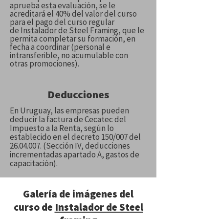
aprueba esta evaluación, se le
acreditará el 40% del valor del curso
para el pago del curso regular
de
Instalador de Steel Framing
, que le
permita completar su formación, en
fecha a coordinar (personal e
intransferible, no acumulable con
otras promociones).
Deducciones
En Uruguay, las empresas pueden
deducir la factura de Cecatec del
Impuesto a la Renta, según lo
establecido en el decreto 150/007 del
26.04.007
. (Sección IV, deducciones
incrementadas apartado A, gastos de
capacitación).
Galería de imágenes del
curso de
Instalador de Steel