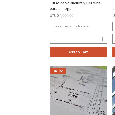
Curso de Soldadura y Herrería
C
para el hogar
p
Price
P
UYU 34,000.00
U
Inicio previsto y horario
Add to Cart
On line