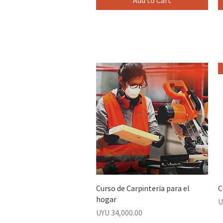
Add to Cart
Curso de Carpintería para el
C
hogar
P
U
Price
UYU 34,000.00