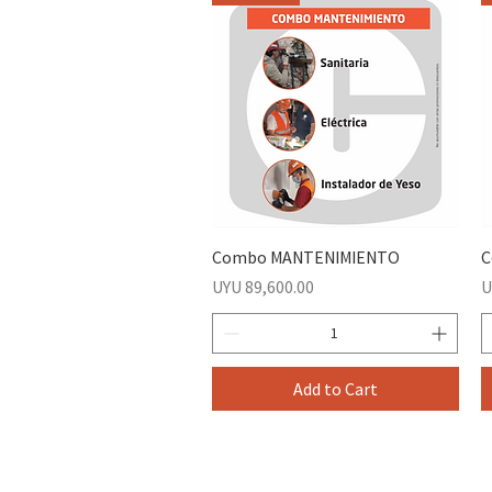
Combo MANTENIMIENTO
C
Price
P
UYU 89,600.00
U
Add to Cart