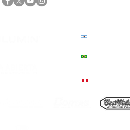
Sede central: Eduardo Víct
+598 2402 4000 | +598 94 20
Sede norte: Presidente Vier
+598 4623 2696 | +598 94 82
Estados Unidos 3039, Córd
+54 9 351 544-3130
+55 51 9757-5380, Encantado
Rua Júlio de Castilhos, 1235
+51 998 812 274, Lima