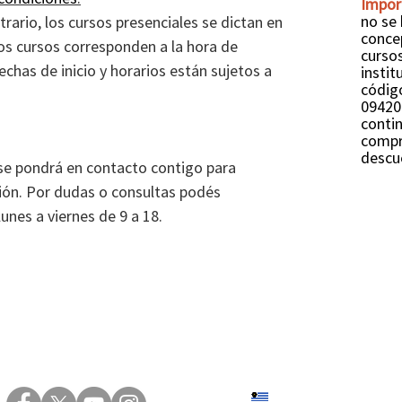
Impor
no se
rario, los cursos presenciales se dictan en
conce
os cursos corresponden a la hora de
cursos
chas de inicio y horarios están sujetos a
insti
códig
09420
conti
compra
descu
se pondrá en contacto contigo para
pción. Por dudas o consultas podés
unes a viernes de 9 a 18.