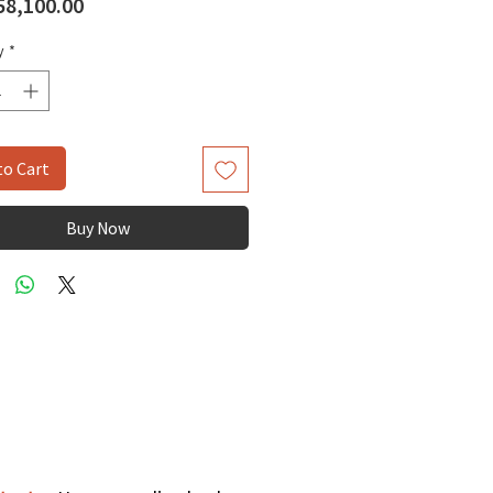
Price
8,100.00
y
*
to Cart
Buy Now