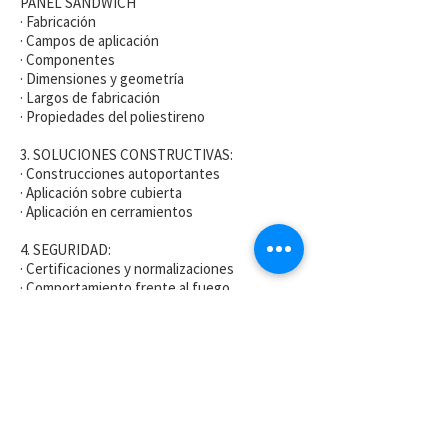
PANEL SÁNDWICH
· Fabricación
· Campos de aplicación
· Componentes
· Dimensiones y geometría
· Largos de fabricación
· Propiedades del poliestireno
3. SOLUCIONES CONSTRUCTIVAS:
· Construcciones autoportantes
· Aplicación sobre cubierta
· Aplicación en cerramientos
4. SEGURIDAD:
· Certificaciones y normalizaciones
· Comportamiento frente al fuego
· Esfuerzos
6. HERRAMIENTAS
7. ACCESORIOS de instalación y de
terminación.
8. TALLER.