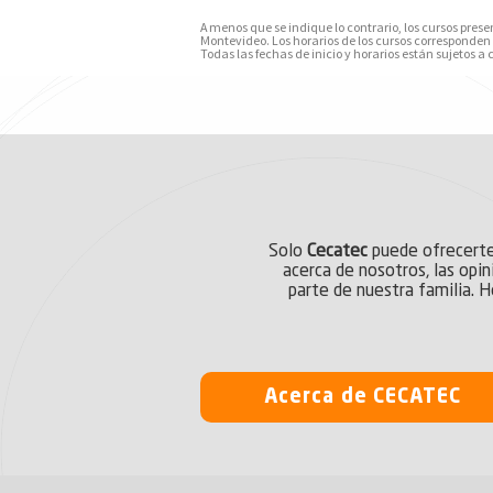
A menos que se indique lo contrario, los cursos prese
Montevideo. Los horarios de los cursos corresponden
Todas las fechas de inicio y horarios están sujetos a
Solo
Cecatec
puede ofrecert
acerca de nosotros, las opi
parte de nuestra familia. 
Acerca de CECATEC