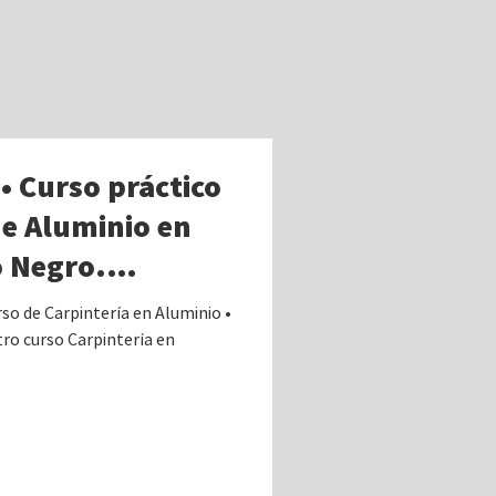
 • Curso práctico
de Aluminio en
o Negro.
onvocada por
o de Carpintería en Aluminio •
ro curso Carpintería en