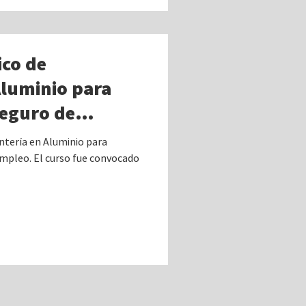
ico de
Aluminio para
seguro de
evo Berlín, Río
intería en Aluminio para
mpleo. El curso fue convocado