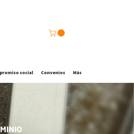
romiso social
Convenios
Más
UMINIO