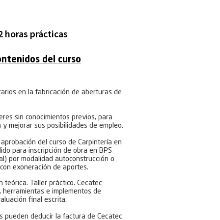
32 horas prácticas
ontenidos del curso
arios en la fabricación de aberturas de
res sin conocimientos previos, para
n y mejorar sus posibilidades de empleo.
 aprobación del curso de Carpintería en
lido para inscripción de obra en BPS
al) por modalidad autoconstrucción o
con exoneración de aportes.
 teórica. Taller práctico. Cecatec
s, herramientas e implementos de
luación final escrita.
s pueden deducir la factura de Cecatec