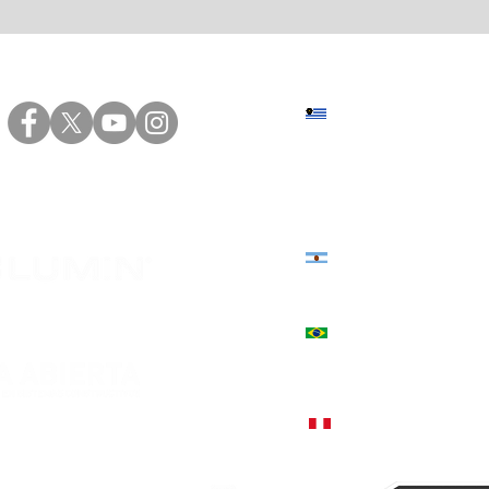
Sede central: Eduardo Víct
+598 2402 4000 | +598 94 20
Sede norte: Presidente Vier
+598 4623 2696 | +598 94 82
Estados Unidos 3039, Córd
+54 9 351 544-3130
+55 51 9757-5380, Encantado
Rua Júlio de Castilhos, 1235
+51 998 812 274, Lima