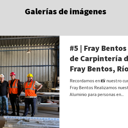
Galerías de imágenes
#5 | Fray Bentos
de Carpintería 
Fray Bentos, Rí
Capacitación c
Recordamos en 📸 nuestro curs
INEFOP.
Fray Bentos Realizamos nuest
Aluminio para personas en...