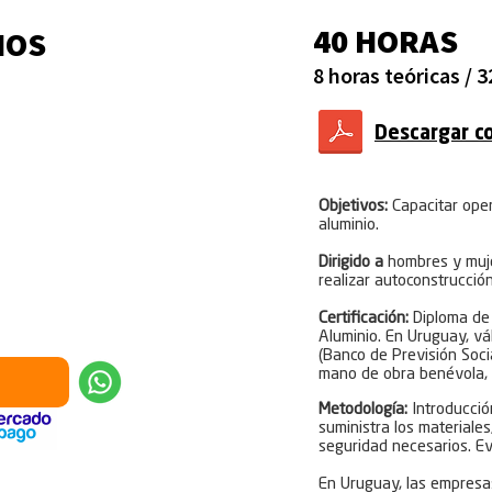
40 HORAS
IOS
8 horas teóricas / 
TUBRE
Descargar c
Objetivos:
Capacitar oper
aluminio.
Dirigido a
hombres y muje
realizar autoconstrucció
Certificación:
​Diploma de
Aluminio. En Uruguay, vá
(Banco de Previsión Soci
mano de obra benévola, 
Metodología:
Introducción
suministra los materiale
seguridad necesarios. Eva
​En Uruguay, las empresa