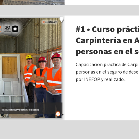
#1 • Curso práct
Carpintería en 
personas en el 
desempleo en Nu
Capacitación práctica de Carp
Negro.
personas en el seguro de dese
por INEFOP y realizado...