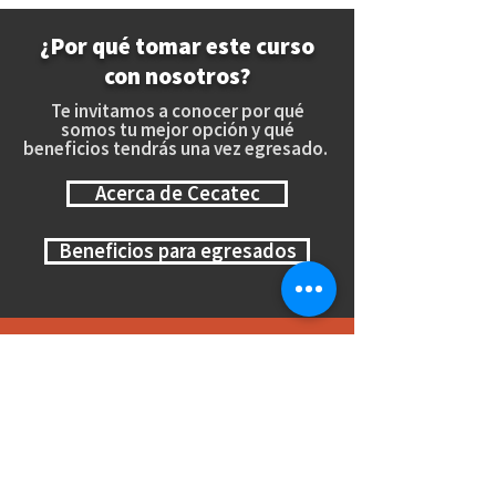
¿Por qué tomar este curso
con nosotros?
Te invitamos a conocer por qué
somos tu mejor opción y qué
beneficios tendrás una vez egresado.
Acerca de Cecatec
Beneficios para egresados
Reservá ahora tu lugar
¡Los cupos son limitados! No te
quedes afuera.
Asegurá hoy tu lugar sin moverte de
donde estés.
Escribinos por WhatsApp cliqueando
aquí: