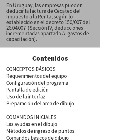
En Uruguay, las empresas pueden
deducir la factura de Cecatec del
Impuesto a la Renta, según lo
establecido en el decreto 150/007 del
26.04.007
. (Sección IV, deducciones
incrementadas apartado A, gastos de
capacitación).
Contenidos
CONCEPTOS BÁSICOS
Requerimientos del equipo
Configuración del programa
Pantalla de edición
Uso de la interfaz
Preparación del área de dibujo
COMANDOS INICIALES
Las ayudas en el dibujo
Métodos de ingreso de puntos
Comandos básicos de dibujo