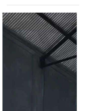
¡Aprende a construir tu
hogar con Isopanel en
CECATEC!
🧡 Somos la mejor Escuela de Construcción
de Uruguay y la región. 👷‍♂️ Curso de
Construcción con Isopanel. 📅 Inicio 22 de
marzo. ⚠️...