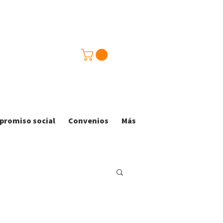
romiso social
Convenios
Más