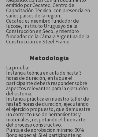
Respaldo: Contar con un documento
emitido por Cecatec, Centro de
Capacitación Técnica, con presencia en
varios países de la región.
Cecatec es miembro fundador de
Iucose, Instituto Uruguayo de la
Construcción en Seco, y miembro
fundador de la Cámara Argentina de la
Construcción en Steel Frame.
Metodología
La prueba:
Instancia teórica en aula de hasta 3
horas de duración, en la que el
participante deberá responder sobre
aspectos relevantes para la ejecución
del sistema.
Instancia práctica en nuestro taller de
hasta 5 horas de duración, ejecutando
el ejercicio propuesto, que demuestre
un correcto uso de herramientas y
materiales, respetando el buen arte
del proceso constructivo.
Puntaje de aprobación mínimo: 90%
Bono especial: Si el participante no