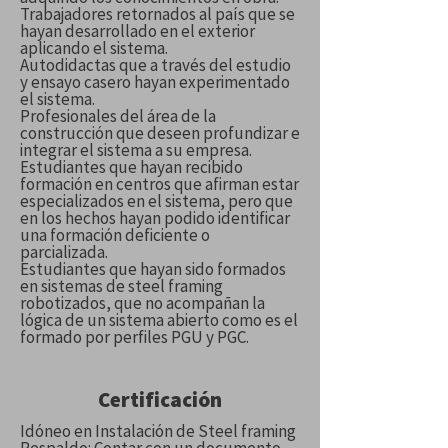
Trabajadores retornados al país que se
hayan desarrollado en el exterior
aplicando el sistema.
Autodidactas que a través del estudio
y ensayo casero hayan experimentado
el sistema.
Profesionales del área de la
construcción que deseen profundizar e
integrar el sistema a su empresa.
Estudiantes que hayan recibido
formación en centros que afirman estar
especializados en el sistema, pero que
en los hechos hayan podido identificar
una formación deficiente o
parcializada.
Estudiantes que hayan sido formados
en sistemas de steel framing
robotizados, que no acompañan la
lógica de un sistema abierto como es el
formado por perfiles PGU y PGC.
Certificación
Idóneo en Instalación de Steel framing