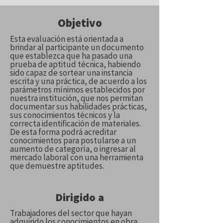
Objetivo
Esta evaluación está orientada a
brindar al participante un documento
que establezca que ha pasado una
prueba de aptitud técnica, habiendo
sido capaz de sortear una instancia
escrita y una práctica, de acuerdo a los
parámetros mínimos establecidos por
nuestra institución, que nos permitan
documentar sus habilidades prácticas,
sus conocimientos técnicos y la
correcta identificación de materiales.
De esta forma podrá acreditar
conocimientos para postularse a un
aumento de categoría, o ingresar al
mercado laboral con una herramienta
que demuestre aptitudes.
Dirigido a
Trabajadores del sector que hayan
adquirido los conocimientos en obra.