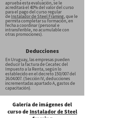
aprueba esta evaluación, se le
acreditará el 40% del valor del curso
para el pago del curso regular
de
Instalador de Steel Framing
, que le
permita completar su formación, en
fecha a coordinar (personal e
intransferible, no acumulable con
otras promociones).
Deducciones
En Uruguay, las empresas pueden
deducir la factura de Cecatec del
Impuesto a la Renta, según lo
establecido en el decreto 150/007 del
26.04.007
. (Sección IV, deducciones
incrementadas apartado A, gastos de
capacitación).
Galería de imágenes del
curso de
Instalador de Steel