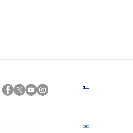
#26 | Montevideo • Curso
#24 
práctico de Instalaciones
Inst
eléctricas
Las 
Sede central: Eduardo Víct
+598 2402 4000 | +598 94 20
Sede norte: Presidente Vier
+598 4623 2696 | +598 94 82