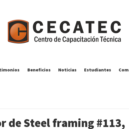
timonios
Beneficios
Noticias
Estudiantes
Comp
r de Steel framing #113,