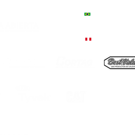
Estados Unidos 3039, Córd
+54 9 351 544-3130
+55 51 9757-5380, Encantado
Rua Júlio de Castilhos, 1235
+51 998 812 274, Lima
ro fundador