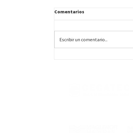
Comentarios
Escribir un comentario...
#09 • Punta del Diablo |
Curso práctico de
Carpintería para el hogar,
convocado por INEFOP y
realizado en Punta del
Diablo, Rocha
Con el respaldo de