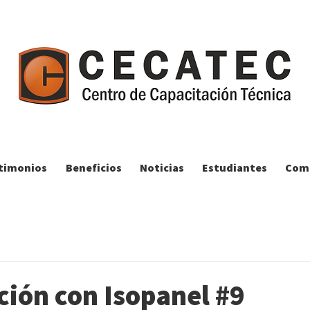
timonios
Beneficios
Noticias
Estudiantes
Comp
ción con Isopanel #9