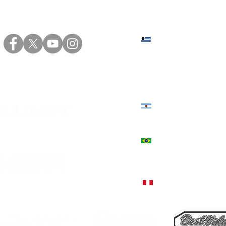
de Pisos y Revestimientos |
prác
Capacitación convocada por
sani
INEFOP.
conv
reali
Depo
Sede central: Eduardo Víct
San 
+598 2402 4000 | +598 94 20
Sede norte: Presidente Vier
+598 4623 2696 | +598 94 82
Estados Unidos 3039, Córd
+54 9 351 544-3130
+55 51 9757-5380, Encantado
Rua Júlio de Castilhos, 1235
+51 998 812 274, Lima