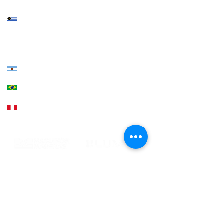
Sede central: Eduardo Víctor Haedo 2146,
Montevideo
+598 2402 4000
|
+598 94 200 800
Sede norte: Presidente Viera 927, Rivera
+598 4623 2696
|
+598 94 820 800
Estados Unidos 3039, Córdoba
+54 9 351 544-3130
+55 51 9757-5380
, Encantado, Rio Grande Do Sul
Rua Júlio de Castilhos, 1235 - Centro - Sala 203
+51 998 812 274
, Lima
Con el respaldo de