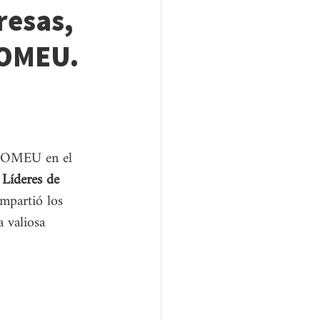
resas,
 OMEU.
a OMEU en el 
Líderes de 
mpartió los 
 valiosa 