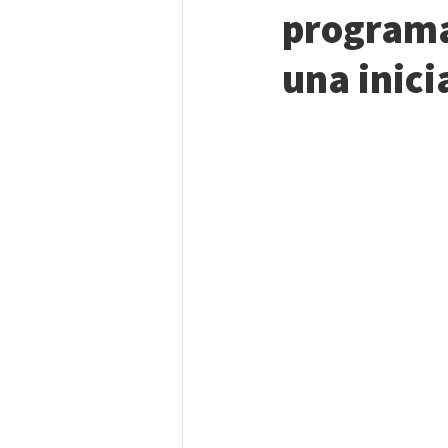
programa
una inic