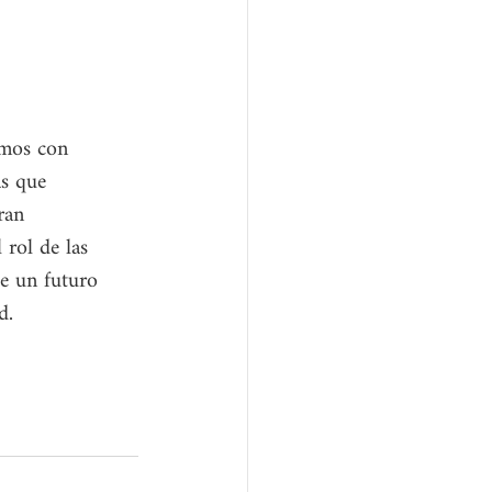
mos con 
as que 
ran 
 rol de las 
e un futuro 
d.