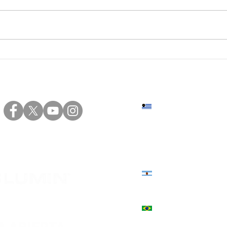
#09 • Punta del Diablo |
#31 •
Curso práctico de
Curs
Carpintería para el hogar,
Inst
convocado por INEFOP y
conv
realizado en Punta del
Diablo, Rocha
Sede central: Eduardo Víct
+598 2402 4000 | +598 94 20
Sede norte: Presidente Vier
+598 4623 2696 | +598 94 82
Estados Unidos 3039, Córd
+54 9 351 544-3130