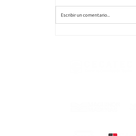
Escribir un comentario...
#244 • Colonia | Curso
práctico de Instalador de
Steel framing, capacitación
convocada por INEFOP.
Con el respaldo de