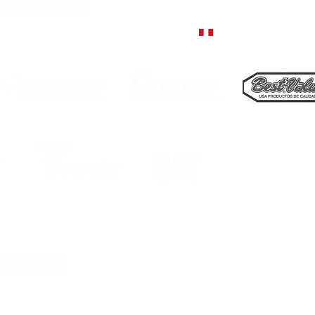
+55 51 9757-5380, Encantado
Rua Júlio de Castilhos, 1235
+51 998 812 274, Lima
ro fundador